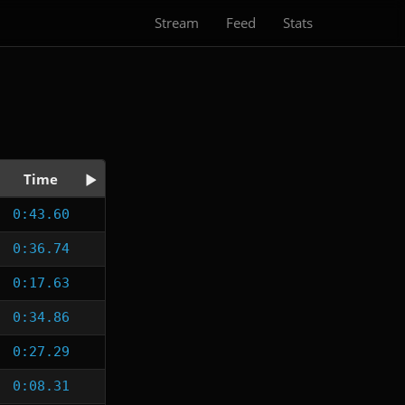
Stream
Feed
Stats
Time
0:43.60
0:36.74
0:17.63
0:34.86
0:27.29
0:08.31