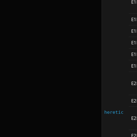
E
E
E
E
E
E
E
E
heretic
E
E