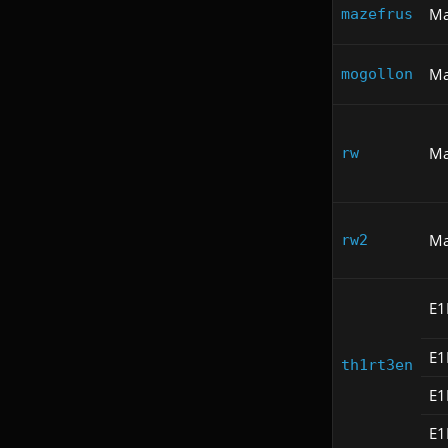
Ma
mazefrus
Ma
mogollon
Ma
rw
Ma
rw2
E
E
th1rt3en
E
E