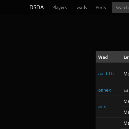
Search
DSDA
Players
Iwads
Ports
Wad
Le
Ma
aa_bth
E
annex
Ma
arx
Ma
Ma