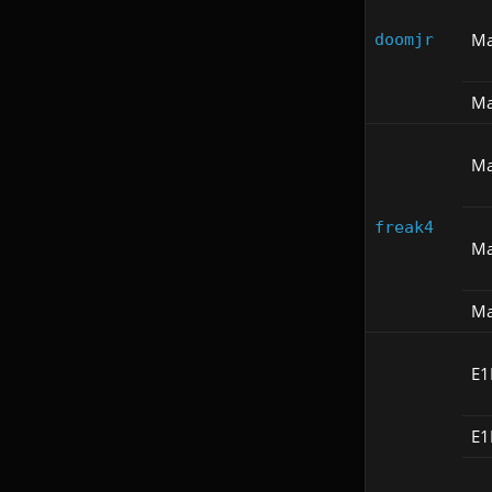
Ma
doomjr
Ma
Ma
freak4
Ma
Ma
E
E