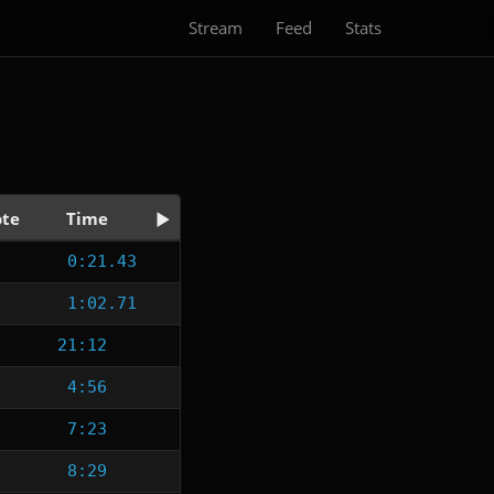
Stream
Feed
Stats
te
Time
0:21.43
1:02.71
21:12
4:56
7:23
8:29