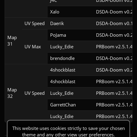
J4C
DSDA-Doom v0.29.
Xalo
DSDA-Doom v0.29.
UV Speed
Daerik
DSDA-Doom v0.19.
PoJama
DSDA-Doom v0.29.
Map
31
UV Max
Lucky_Edie
PRBoom v2.5.1.4cl
brendondle
DSDA-Doom v0.28.
4shockblast
DSDA-Doom v0.27.
4shockblast
PRBoom v2.5.1.4cl
Map
UV Speed
Lucky_Edie
PRBoom v2.5.1.4cl
32
GarrettChan
PRBoom v2.5.1.4cl
Lucky_Edie
PRBoom v2.5.1.4cl
This website uses cookies strictly to save your chosen
theme and any other view user preferences.