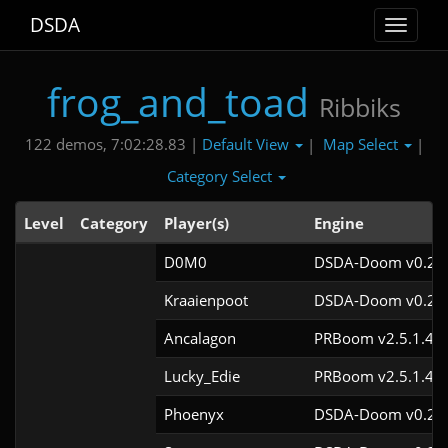
DSDA
Toggle
navigat
frog_and_toad
Ribbiks
Default View
Map Select
122 demos, 7:02:28.83 |
|
|
Category Select
Level
Category
Player(s)
Engine
D0M0
DSDA-Doom v0.27.
Kraaienpoot
DSDA-Doom v0.21.
Ancalagon
PRBoom v2.5.1.4cl
Lucky_Edie
PRBoom v2.5.1.4cl
Phoenyx
DSDA-Doom v0.29.