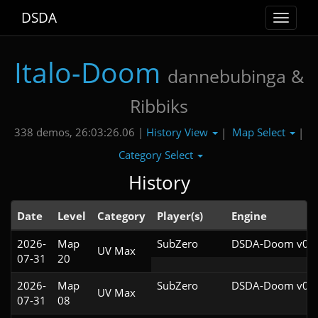
DSDA
Toggle
navigat
Italo-Doom
dannebubinga &
Ribbiks
History View
Map Select
338 demos, 26:03:26.06 |
|
|
Category Select
History
Date
Level
Category
Player(s)
Engine
2026-
Map
SubZero
DSDA-Doom v0.2
UV Max
07-31
20
2026-
Map
SubZero
DSDA-Doom v0.2
UV Max
07-31
08