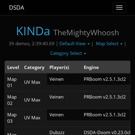
DSDA
Toggle
navigat
KINDa
TheMightyWhoosh
Default View
Map Select
39 demos, 2:39:40.69 |
|
|
Category Select
Level
Category
Player(s)
Engine
Map
Veinen
PRBoom v2.5.1.3cl2
UV Max
01
Map
Veinen
PRBoom v2.5.1.3cl2
UV Max
02
Map
Veinen
PRBoom v2.5.1.3cl2
UV Max
03
Dubzzz
DSDA-Doom v0.23.0cl2
Map