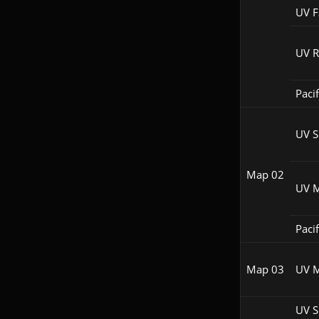
UV F
UV 
Pacif
UV S
Map 02
UV 
Pacif
Map 03
UV 
UV S