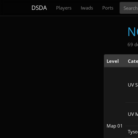
Search
DSDA
Players
Iwads
Ports
N
69 d
Level
Cat
UV S
UV 
Map 01
Tyso