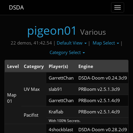
DSDA
Toggle
navigat
pigeon01
Various
Default View
Map Select
22 demos, 41:42.54 |
|
|
Category Select
Level
Category
Player(s)
Engine
GarrettChan
DSDA-Doom v0.24.3cl9
UV Max
slab91
PRBoom v2.5.1.3cl9
Map
GarrettChan
PRBoom v2.5.1.4cl9
01
Kraflab
PRBoom v2.5.1.4cl9
Pacifist
With 100% Secrets.
4shockblast
DSDA-Doom v0.28.2cl9