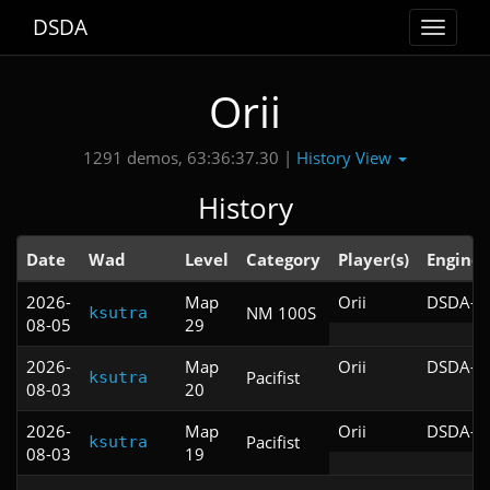
DSDA
Toggle
navigat
Orii
History View
1291 demos, 63:36:37.30 |
History
Date
Wad
Level
Category
Player(s)
Engine
2026-
Map
Orii
DSDA-Do
NM 100S
ksutra
08-05
29
2026-
Map
Orii
DSDA-Do
Pacifist
ksutra
08-03
20
2026-
Map
Orii
DSDA-Do
Pacifist
ksutra
08-03
19