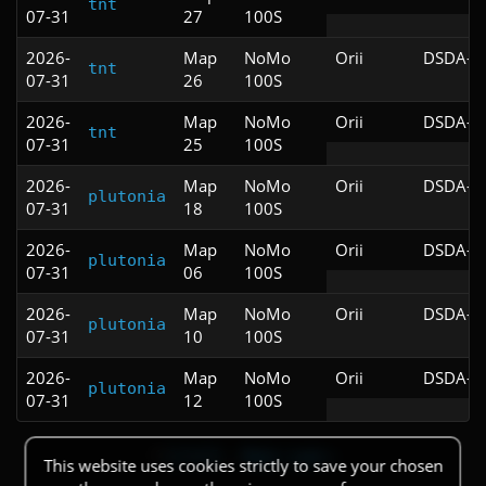
tnt
07-31
27
100S
2026-
Map
NoMo
Orii
DSDA-Do
tnt
07-31
26
100S
2026-
Map
NoMo
Orii
DSDA-Do
tnt
07-31
25
100S
2026-
Map
NoMo
Orii
DSDA-Do
plutonia
07-31
18
100S
2026-
Map
NoMo
Orii
DSDA-Do
plutonia
07-31
06
100S
2026-
Map
NoMo
Orii
DSDA-Do
plutonia
07-31
10
100S
2026-
Map
NoMo
Orii
DSDA-Do
plutonia
07-31
12
100S
1
2
3
4
5
…
Next ›
Last »
This website uses cookies strictly to save your chosen