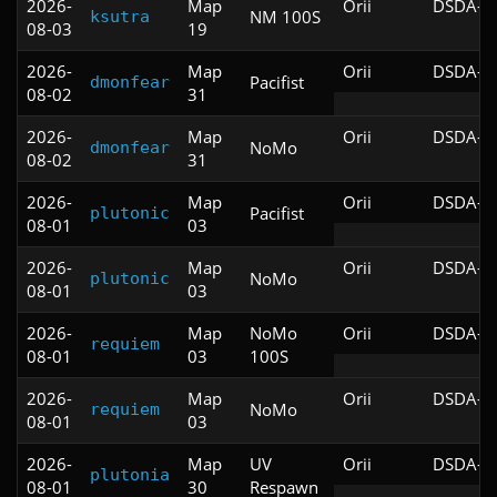
2026-
Map
Orii
DSDA-Do
NM 100S
ksutra
08-03
19
2026-
Map
Orii
DSDA-Do
Pacifist
dmonfear
08-02
31
2026-
Map
Orii
DSDA-Do
NoMo
dmonfear
08-02
31
2026-
Map
Orii
DSDA-Do
Pacifist
plutonic
08-01
03
2026-
Map
Orii
DSDA-Do
NoMo
plutonic
08-01
03
2026-
Map
NoMo
Orii
DSDA-Do
requiem
08-01
03
100S
2026-
Map
Orii
DSDA-Do
NoMo
requiem
08-01
03
2026-
Map
UV
Orii
DSDA-Do
plutonia
08-01
30
Respawn