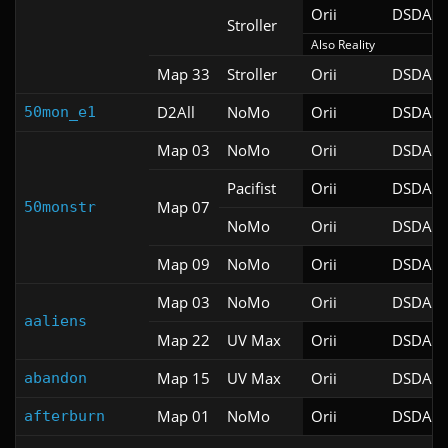
Orii
DSDA-D
Stroller
Also Reality
Map 33
Stroller
Orii
DSDA-D
D2All
NoMo
Orii
DSDA-D
50mon_e1
Map 03
NoMo
Orii
DSDA-D
Pacifist
Orii
DSDA-D
Map 07
50monstr
NoMo
Orii
DSDA-D
Map 09
NoMo
Orii
DSDA-D
Map 03
NoMo
Orii
DSDA-D
aaliens
Map 22
UV Max
Orii
DSDA-D
Map 15
UV Max
Orii
DSDA-D
abandon
Map 01
NoMo
Orii
DSDA-D
afterburn