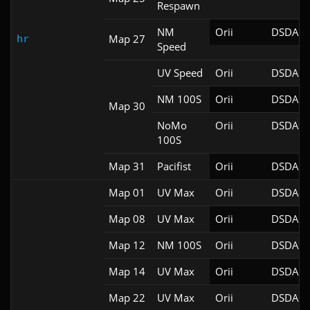
Respawn
NM
Orii
DSDA-D
Map 27
hr
Speed
UV Speed
Orii
DSDA-D
NM 100S
Orii
DSDA-D
Map 30
NoMo
Orii
DSDA-D
100S
Map 31
Pacifist
Orii
DSDA-D
Map 01
UV Max
Orii
DSDA-D
Map 08
UV Max
Orii
DSDA-D
Map 12
NM 100S
Orii
DSDA-D
Map 14
UV Max
Orii
DSDA-D
Map 22
UV Max
Orii
DSDA-D