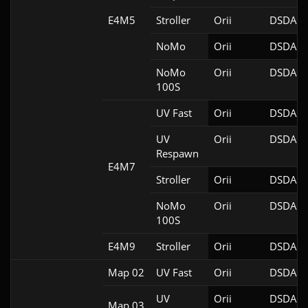
E4M5
Stroller
Orii
DSDA-D
NoMo
Orii
DSDA-D
NoMo
Orii
DSDA-D
100S
UV Fast
Orii
DSDA-D
UV
Orii
DSDA-D
Respawn
E4M7
Stroller
Orii
DSDA-D
NoMo
Orii
DSDA-D
100S
E4M9
Stroller
Orii
DSDA-D
Map 02
UV Fast
Orii
DSDA-D
UV
Orii
DSDA-D
Map 03