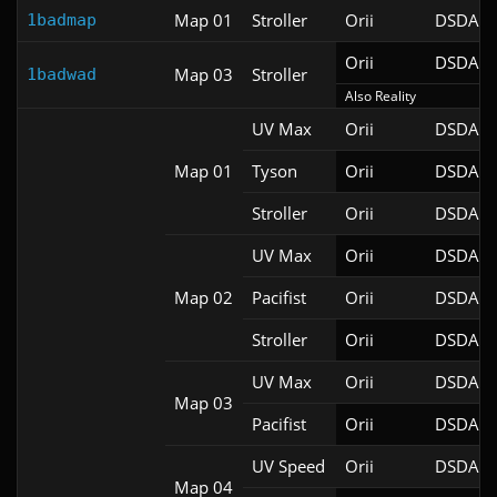
Map 01
Stroller
Orii
DSDA-D
1badmap
Orii
DSDA-D
Map 03
Stroller
1badwad
Also Reality
UV Max
Orii
DSDA-D
Map 01
Tyson
Orii
DSDA-D
Stroller
Orii
DSDA-D
UV Max
Orii
DSDA-D
Map 02
Pacifist
Orii
DSDA-D
Stroller
Orii
DSDA-D
UV Max
Orii
DSDA-D
Map 03
Pacifist
Orii
DSDA-D
UV Speed
Orii
DSDA-D
Map 04