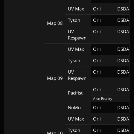
UV Max
Orii
DSDA-D
Tyson
Orii
DSDA-D
Map 08
UV
Orii
DSDA-D
Respawn
UV Max
Orii
DSDA-D
Tyson
Orii
DSDA-D
UV
Orii
DSDA-D
Map 09
Respawn
Orii
DSDA-D
Pacifist
Also Reality
NoMo
Orii
DSDA-D
UV Max
Orii
DSDA-D
Tyson
Orii
DSDA-D
Map 10