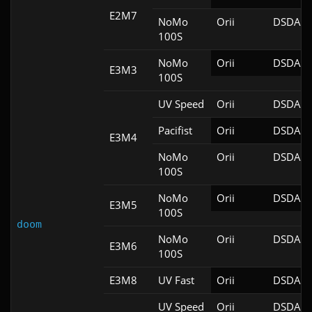
E2M7
NoMo
Orii
DSDA-D
100S
NoMo
Orii
DSDA-D
E3M3
100S
UV Speed
Orii
DSDA-D
Pacifist
Orii
DSDA-D
E3M4
NoMo
Orii
DSDA-D
100S
NoMo
Orii
DSDA-D
E3M5
100S
doom
NoMo
Orii
DSDA-D
E3M6
100S
E3M8
UV Fast
Orii
DSDA-D
UV Speed
Orii
DSDA-D