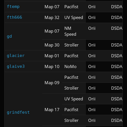
Map 07
Pacifist
Orii
DSDA-D
ftemp
Map 32
UV Speed
Orii
DSDA-D
fth666
NM
Orii
DSDA-D
Map 07
Speed
gd
Map 30
Stroller
Orii
DSDA-D
Map 01
Pacifist
Orii
DSDA-D
glacier
Map 10
NoMo
Orii
DSDA-D
glaive3
Pacifist
Orii
DSDA-D
Map 09
Stroller
Orii
DSDA-D
UV Speed
Orii
DSDA-D
Map 17
Pacifist
Orii
DSDA-D
grindfest
Stroller
Orii
DSDA-D