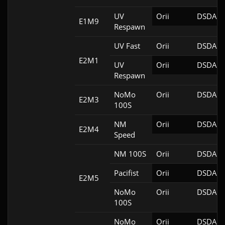
UV
Orii
DSDA-D
E1M9
Respawn
UV Fast
Orii
DSDA-D
E2M1
UV
Orii
DSDA-D
Respawn
NoMo
Orii
DSDA-D
E2M3
100S
NM
Orii
DSDA-D
E2M4
Speed
NM 100S
Orii
DSDA-D
Pacifist
Orii
DSDA-D
E2M5
NoMo
Orii
DSDA-D
100S
NoMo
Orii
DSDA-D