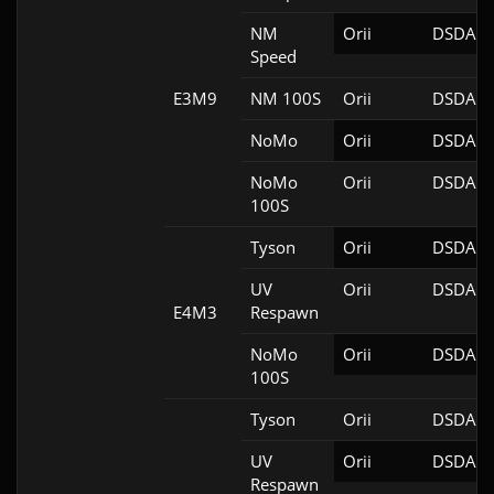
NM
Orii
DSDA-D
Speed
E3M9
NM 100S
Orii
DSDA-D
NoMo
Orii
DSDA-D
NoMo
Orii
DSDA-D
100S
Tyson
Orii
DSDA-D
UV
Orii
DSDA-D
E4M3
Respawn
NoMo
Orii
DSDA-D
100S
Tyson
Orii
DSDA-D
UV
Orii
DSDA-D
Respawn