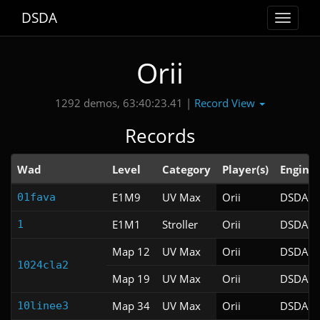
DSDA
Toggle
navigat
Orii
Record View
1292 demos, 63:40:23.41 |
Records
Wad
Level
Category
Player(s)
Engine
E1M9
UV Max
Orii
DSDA-D
01fava
E1M1
Stroller
Orii
DSDA-D
1
Map 12
UV Max
Orii
DSDA-D
1024cla2
Map 19
UV Max
Orii
DSDA-D
Map 34
UV Max
Orii
DSDA-D
10linee3