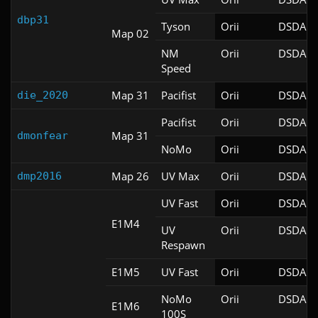
dbp31
Tyson
Orii
DSDA-D
Map 02
NM
Orii
DSDA-D
Speed
Map 31
Pacifist
Orii
DSDA-D
die_2020
Pacifist
Orii
DSDA-D
Map 31
dmonfear
NoMo
Orii
DSDA-D
Map 26
UV Max
Orii
DSDA-D
dmp2016
UV Fast
Orii
DSDA-D
E1M4
UV
Orii
DSDA-D
Respawn
E1M5
UV Fast
Orii
DSDA-D
NoMo
Orii
DSDA-D
E1M6
100S