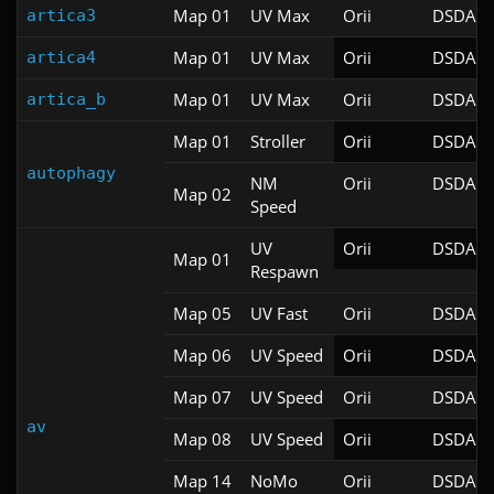
Map 01
UV Max
Orii
DSDA-D
artica3
Map 01
UV Max
Orii
DSDA-D
artica4
Map 01
UV Max
Orii
DSDA-D
artica_b
Map 01
Stroller
Orii
DSDA-D
autophagy
NM
Orii
DSDA-D
Map 02
Speed
UV
Orii
DSDA-D
Map 01
Respawn
Map 05
UV Fast
Orii
DSDA-D
Map 06
UV Speed
Orii
DSDA-D
Map 07
UV Speed
Orii
DSDA-D
av
Map 08
UV Speed
Orii
DSDA-D
Map 14
NoMo
Orii
DSDA-D