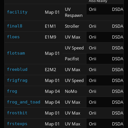
Also Reality
UV
Orii
DSDA-D
Map 01
facility
Respawn
E1M1
Stroller
Orii
DSDA-D
final8
E1M9
UV Max
Orii
DSDA-D
floes
UV Speed
Orii
DSDA-D
Map 01
flotsam
Pacifist
Orii
DSDA-D
E2M2
UV Max
Orii
DSDA-D
freeblud
Map 01
UV Speed
Orii
DSDA-D
frigfrag
Map 04
NoMo
Orii
DSDA-D
frog
Map 04
UV Max
Orii
DSDA-D
frog_and_toad
Map 01
UV Max
Orii
DSDA-D
frostbit
Map 01
UV Max
Orii
DSDA-D
frstexps