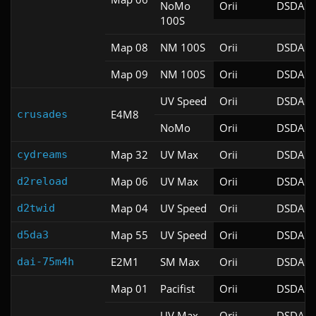
NoMo
Orii
DSDA-D
100S
Map 08
NM 100S
Orii
DSDA-D
Map 09
NM 100S
Orii
DSDA-D
UV Speed
Orii
DSDA-D
E4M8
crusades
NoMo
Orii
DSDA-D
Map 32
UV Max
Orii
DSDA-D
cydreams
Map 06
UV Max
Orii
DSDA-D
d2reload
Map 04
UV Speed
Orii
DSDA-D
d2twid
Map 55
UV Speed
Orii
DSDA-D
d5da3
E2M1
SM Max
Orii
DSDA-D
dai-75m4h
Map 01
Pacifist
Orii
DSDA-D
UV Max
Orii
DSDA-D