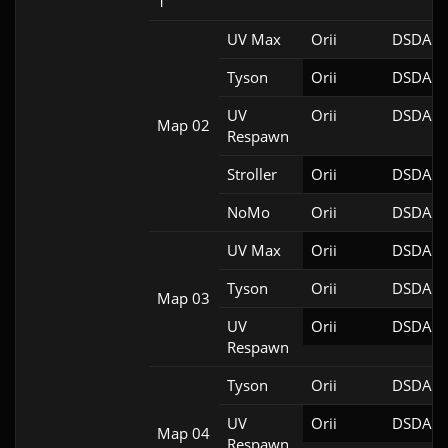
1
UV Max
Orii
DSDA-D
Tyson
Orii
DSDA-D
UV
Orii
DSDA-D
Map 02
Respawn
Stroller
Orii
DSDA-D
NoMo
Orii
DSDA-D
UV Max
Orii
DSDA-D
Tyson
Orii
DSDA-D
Map 03
UV
Orii
DSDA-D
Respawn
Tyson
Orii
DSDA-D
UV
Orii
DSDA-D
Map 04
Respawn