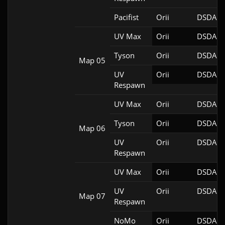
Pacifist
Orii
DSDA-D
UV Max
Orii
DSDA-D
Tyson
Orii
DSDA-D
Map 05
UV
Orii
DSDA-D
Respawn
UV Max
Orii
DSDA-D
Tyson
Orii
DSDA-D
Map 06
UV
Orii
DSDA-D
Respawn
UV Max
Orii
DSDA-D
UV
Orii
DSDA-D
Map 07
Respawn
NoMo
Orii
DSDA-D