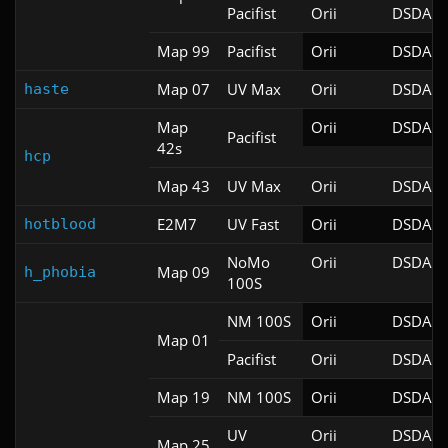
Pacifist
Orii
DSDA-D
Map 99
Pacifist
Orii
DSDA-D
Map 07
UV Max
Orii
DSDA-D
haste
Map
Orii
DSDA-D
Pacifist
42s
hcp
Map 43
UV Max
Orii
DSDA-D
E2M7
UV Fast
Orii
DSDA-D
hotblood
NoMo
Orii
DSDA-D
Map 09
h_phobia
100S
NM 100S
Orii
DSDA-D
Map 01
Pacifist
Orii
DSDA-D
Map 19
NM 100S
Orii
DSDA-D
UV
Orii
DSDA-D
Map 25