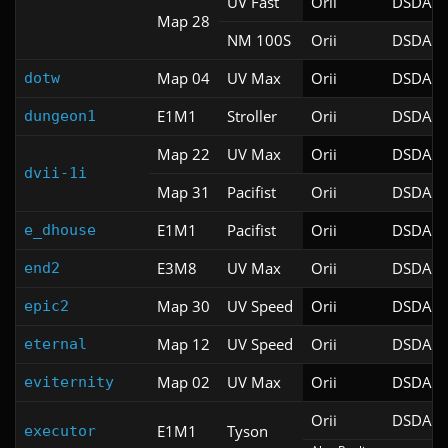
UV Fast
Orii
DSDA-D
Map 28
NM 100S
Orii
DSDA-D
Map 04
UV Max
Orii
DSDA-D
dotw
E1M1
Stroller
Orii
DSDA-D
dungeon1
Map 22
UV Max
Orii
DSDA-D
dvii-1i
Map 31
Pacifist
Orii
DSDA-D
E1M1
Pacifist
Orii
DSDA-D
e_dhouse
E3M8
UV Max
Orii
DSDA-D
end2
Map 30
UV Speed
Orii
DSDA-D
epic2
Map 12
UV Speed
Orii
DSDA-D
eternal
Map 02
UV Max
Orii
DSDA-D
eviternity
Orii
DSDA-D
E1M1
Tyson
executor