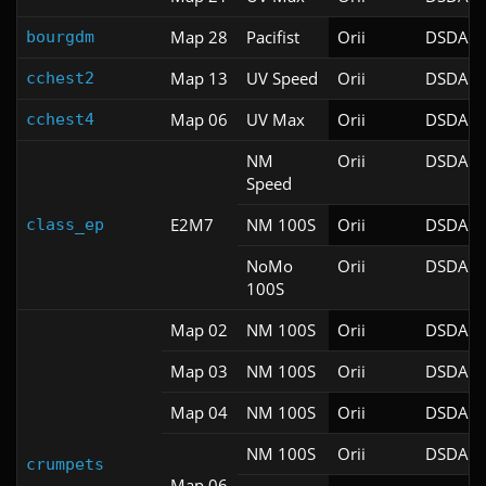
Map 28
Pacifist
Orii
DSDA-D
bourgdm
Map 13
UV Speed
Orii
DSDA-D
cchest2
Map 06
UV Max
Orii
DSDA-D
cchest4
NM
Orii
DSDA-D
Speed
E2M7
NM 100S
Orii
DSDA-D
class_ep
NoMo
Orii
DSDA-D
100S
Map 02
NM 100S
Orii
DSDA-D
Map 03
NM 100S
Orii
DSDA-D
Map 04
NM 100S
Orii
DSDA-D
NM 100S
Orii
DSDA-D
crumpets
Map 06