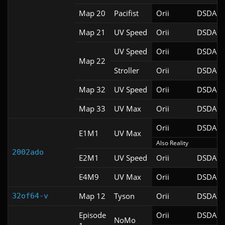
Map 20
Pacifist
Orii
DSDA-D
Map 21
UV Speed
Orii
DSDA-D
UV Speed
Orii
DSDA-D
Map 22
Stroller
Orii
DSDA-D
Map 32
UV Speed
Orii
DSDA-D
Map 33
UV Max
Orii
DSDA-D
Orii
DSDA-D
E1M1
UV Max
Also Reality
2002ado
E2M1
UV Speed
Orii
DSDA-D
E4M9
UV Max
Orii
DSDA-D
Map 12
Tyson
Orii
DSDA-D
32of64-v
Episode
Orii
DSDA-D
NoMo