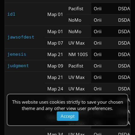
Pacifist
Orii
DSDA-D
Map 01
id1
NoMo
Orii
DSDA-D
Map 01
NoMo
Orii
DSDA-D
jawsofdest
Map 07
UV Max
Orii
DSDA-D
Map 21
NM 100S
Orii
DSDA-D
jenesis
Map 09
Pacifist
Orii
DSDA-D
judgment
Map 21
UV Max
Orii
DSDA-D
Map 24
UV Max
Orii
DSDA-D
Map 26
UV Max
Orii
DSDA-D
This website uses cookies strictly to save your chosen
theme and any other view user preferences.
UV Speed
Orii
DSDA-D
Accept
Map 32
UV Max
Orii
DSDA-D
Map 34
UV Max
Orii
DSDA-D