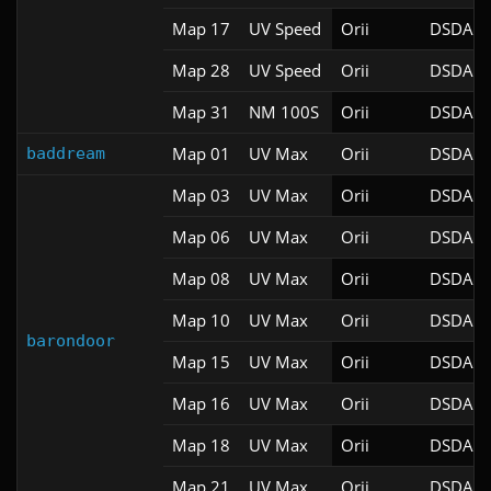
Map 17
UV Speed
Orii
DSDA-D
Map 28
UV Speed
Orii
DSDA-D
Map 31
NM 100S
Orii
DSDA-D
Map 01
UV Max
Orii
DSDA-D
baddream
Map 03
UV Max
Orii
DSDA-D
Map 06
UV Max
Orii
DSDA-D
Map 08
UV Max
Orii
DSDA-D
Map 10
UV Max
Orii
DSDA-D
barondoor
Map 15
UV Max
Orii
DSDA-D
Map 16
UV Max
Orii
DSDA-D
Map 18
UV Max
Orii
DSDA-D
Map 21
UV Max
Orii
DSDA-D