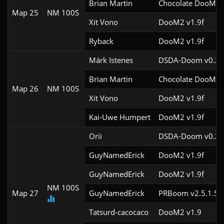
Brian Martin
Chocolate DooM v
Map 25
NM 100S
Xit Vono
DooM2 v1.9f
Ryback
DooM2 v1.9f
Márk Istenes
DSDA-Doom v0.29
Brian Martin
Chocolate DooM v
Map 26
NM 100S
Xit Vono
DooM2 v1.9f
Kai-Uwe Humpert
DooM2 v1.9f
Orii
DSDA-Doom v0.29
GuyNamedErick
DooM2 v1.9f
GuyNamedErick
DooM2 v1.9f
NM 100S
Map 27
GuyNamedErick
PRBoom v2.5.1.5c
Tatsurd-cacocaco
DooM2 v1.9