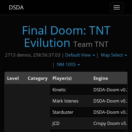
DSDA
Toggle
navigat
Final Doom: TNT
Evilution
Team TNT
Default View
Map Select
2713 demos, 258:56:37.03 |
|
NM 100S
|
Level
Category
Player(s)
Engine
Kinetic
DSDA-Doom v0.29
Márk Istenes
DSDA-Doom v0.29
Starduster
DSDA-Doom v0.25
JCD
Crispy Doom v5.11