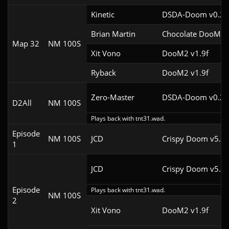
Kinetic
DSDA-Doom v0.29
Brian Martin
Chocolate DooM v
Map 32
NM 100S
Xit Vono
DooM2 v1.9f
Ryback
DooM2 v1.9f
Zero-Master
DSDA-Doom v0.25
D2All
NM 100S
Plays back with tnt31.wad.
Episode
NM 100S
JCD
Crispy Doom v5.11
1
JCD
Crispy Doom v5.10
Episode
Plays back with tnt31.wad.
NM 100S
2
Xit Vono
DooM2 v1.9f