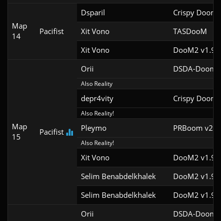
Dsparil
Crispy Doom 
Map
Pacifist
Xit Vono
TASDooM 
14
Xit Vono
DooM2 v1.9
Orii
DSDA-Doom v
Also Reality
depr4vity
Crispy Doom 
Also Reality!
Map
Pleymo
PRBoom v2.5.
Pacifist
15
Also Reality!
Xit Vono
DooM2 v1.9f
Selim Benabdelkhalek
DooM2 v1.9f
Selim Benabdelkhalek
DooM2 v1.9f
Orii
DSDA-Doom v