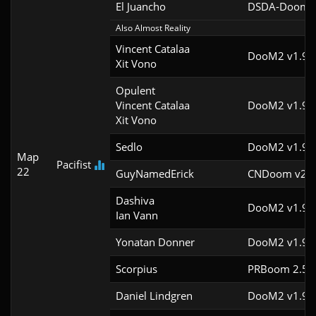
El Juancho
DSDA-Doom v
Also Almost Reality
Vincent Catalaa

DooM2 v1.9f
Xit Vono
Opulent

Vincent Catalaa

DooM2 v1.9f
Xit Vono
Sedlo
DooM2 v1.9f
Map
Pacifist
22
GuyNamedErick
CNDoom v2.0
Dashiva

DooM2 v1.9f
Ian Vann
Yonatan Donner
DooM2 v1.9f
Scorpius
PRBoom 2.5.1
Daniel Lindgren
DooM2 v1.9f