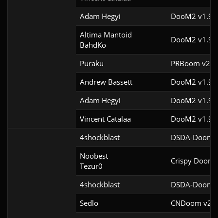
Adam Hegyi
DooM2 v1.9f
Altima Mantoid

DooM2 v1.9
BahdKo
Puraku
PRBoom v2.5.
Andrew Bassett
DooM2 v1.9f
Adam Hegyi
DooM2 v1.9
Vincent Catalaa
DooM2 v1.9f
4shockblast
DSDA-Doom v
Noobest

Crispy Doom 
Tezur0
4shockblast
DSDA-Doom v
Sedlo
CNDoom v2.0