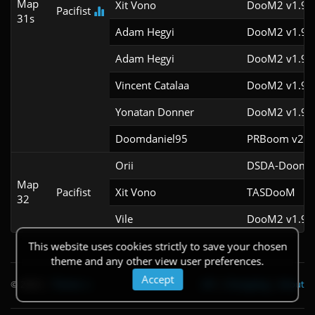
Map
Xit Vono
DooM2 v1.9f
Pacifist
31s
Adam Hegyi
DooM2 v1.9f
Adam Hegyi
DooM2 v1.9
Vincent Catalaa
DooM2 v1.9f
Yonatan Donner
DooM2 v1.9f
Doomdaniel95
PRBoom v2.5.
Orii
DSDA-Doom v
Map
Pacifist
Xit Vono
TASDooM 
32
Vile
DooM2 v1.9f
This website uses cookies strictly to save your chosen
theme and any other view user preferences.
Accept
© 2026
|
Theme
API
|
Changelog
|
About