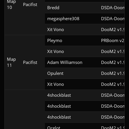
Map
Pacifist
10
Bredd
DSDA-Doom v
megasphere308
DSDA-Doom v
Xit Vono
DooM2 v1.9
Pleymo
PRBoom v2.5.
Xit Vono
DooM2 v1.9f
Map
Pacifist
Adam Williamson
DooM2 v1.9f
11
Opulent
DooM2 v1.9f
Xit Vono
DooM2 v1.9f
4shockblast
DSDA-Doom v
4shockblast
DSDA-Doom v
4shockblast
DSDA-Doom v
Ocelot
DooM2 v1.9f