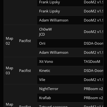
Frank Lipsky
DooM2 v1.9f
Frank Lipsky
DooM2 v1.9f
Adam Williamson
DooM2 v1.9
Ch0wW

DooM2 v1.9f
JCD
Map
Pacifist
02
Orii
DSDA-Doom v
Adam Williamson
DooM2 v1.9
Xit Vono
TASDooM 
Map
Pacifist
Kinetic
DSDA-Doom v
03
Vile
DooM2 v1.9f
NightTerror
PRBoom v2.5.
Kraflab
PRBoom v2.5.
Map
Pacifist
Tatsurd-cacocaco
DooM2 v1.9