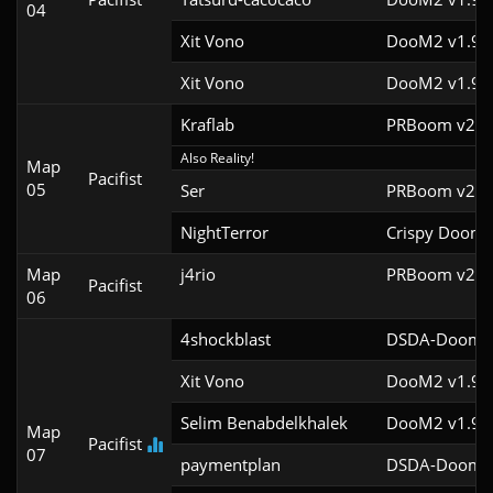
04
Xit Vono
DooM2 v1.9f
Xit Vono
DooM2 v1.9f
Kraflab
PRBoom v2.5.
Also Reality!
Map
Pacifist
05
Ser
PRBoom v2.5.
NightTerror
Crispy Doom 
Map
j4rio
PRBoom v2.5.
Pacifist
06
4shockblast
DSDA-Doom v
Xit Vono
DooM2 v1.9f
Selim Benabdelkhalek
DooM2 v1.9f
Map
Pacifist
07
paymentplan
DSDA-Doom v