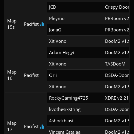
JCD
Crispy Doom 
Pleymo
PRBoom v2.5.
Map
Pacifist
15s
JonaG
PRBoom v2.5.
Xit Vono
DooM2 v1.9f
Adam Hegyi
DooM2 v1.9f
Xit Vono
TASDooM 
Map
Pacifist
Orii
DSDA-Doom v
16
Xit Vono
DooM2 v1.9f
RockyGaming4725
XDRE v2.21
kvothesixstring
DSDA-Doom v
4shockblast
DooM2 v1.9
Map
Pacifist
17
Vincent Catalaa
DooM2 v1.9f