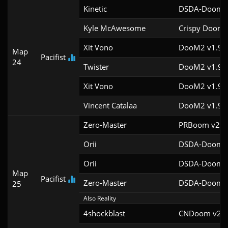
Kinetic
DSDA-Doom v
Kyle McAwesome
Crispy Doom 
Xit Vono
DooM2 v1.9
Map
Pacifist
24
Twister
DooM2 v1.9f
Xit Vono
DooM2 v1.9f
Vincent Catalaa
DooM2 v1.9f
Zero-Master
PRBoom v2.5.
Orii
DSDA-Doom v
Orii
DSDA-Doom v
Map
Pacifist
Zero-Master
DSDA-Doom v
25
Also Reality
4shockblast
CNDoom v2.0