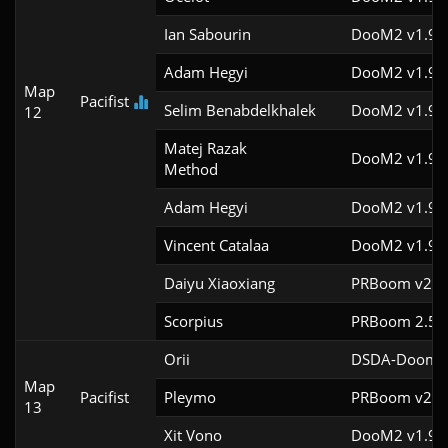
Ian Sabourin
DooM2 v1.9f
Adam Hegyi
DooM2 v1.9f
Map
Pacifist
Selim Benabdelkhalek
DooM2 v1.9f
12
Matej Razak

DooM2 v1.9
Method
Adam Hegyi
DooM2 v1.9
Vincent Catalaa
DooM2 v1.9f
Daiyu Xiaoxiang
PRBoom v2.5.
Scorpius
PRBoom 2.5.1
Orii
DSDA-Doom v
Map
Pacifist
Pleymo
PRBoom v2.5.
13
Xit Vono
DooM2 v1.9f