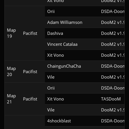
Xit Vono
DooM2 v1.9f
Orii
DSDA-Doom v
Adam Williamson
DooM2 v1.9f
Map
Pacifist
Dashiva
DooM2 v1.9f
19
Vincent Catalaa
DooM2 v1.9f
Xit Vono
DooM2 v1.9f
ChaingunChaCha
DSDA-Doom v
Map
Pacifist
20
Vile
DooM2 v1.9f
Orii
DSDA-Doom v
Map
Pacifist
Xit Vono
TASDooM 
21
Vile
DooM2 v1.9f
4shockblast
DSDA-Doom v