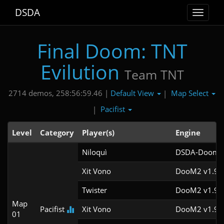
DSDA
Toggle
navigat
Final Doom: TNT
Evilution
Team TNT
Default View
Map Select
2714 demos, 258:56:59.46 |
|
Pacifist
|
Level
Category
Player(s)
Engine
Niloquì
DSDA-Doom v
Xit Vono
DooM2 v1.9
Twister
DooM2 v1.9f
Map
Pacifist
Xit Vono
DooM2 v1.9f
01