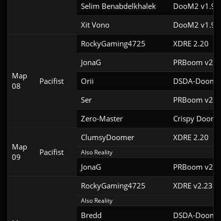
Selim Benabdelkhalek
DooM2 v1.9f
Xit Vono
DooM2 v1.9f
RockyGaming4725
XDRE 2.20
JonaG
PRBoom v2.5.
Map
Pacifist
Orii
DSDA-Doom v
08
Ser
PRBoom v2.5.
Zero-Master
Crispy Doom 
ClumsyDoomer
XDRE 2.20
Map
Pacifist
Also Reality
09
JonaG
PRBoom v2.5.
RockyGaming4725
XDRE v2.23
Also Reality
Bredd
DSDA-Doom v