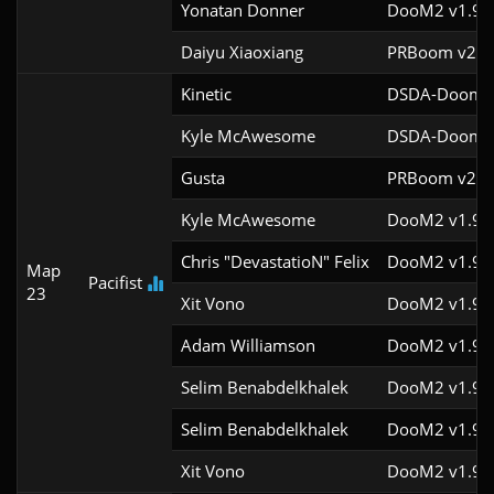
Yonatan Donner
DooM2 v1.9f
Daiyu Xiaoxiang
PRBoom v2.5.
Kinetic
DSDA-Doom v
Kyle McAwesome
DSDA-Doom v
Gusta
PRBoom v2.5.
Kyle McAwesome
DooM2 v1.9f
Chris "DevastatioN" Felix
DooM2 v1.9f
Map
Pacifist
23
Xit Vono
DooM2 v1.9f
Adam Williamson
DooM2 v1.9f
Selim Benabdelkhalek
DooM2 v1.9f
Selim Benabdelkhalek
DooM2 v1.9f
Xit Vono
DooM2 v1.9f