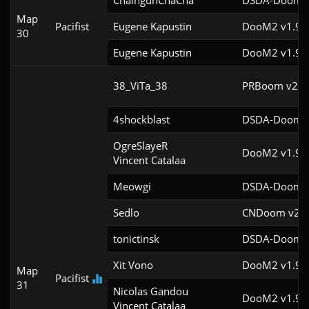
ChaingunChaCha
DSDA-Doom v
Map
Pacifist
Eugene Kapustin
DooM2 v1.9f
30
Eugene Kapustin
DooM2 v1.9f
38_ViTa_38
PRBoom v2.5.
4shockblast
DSDA-Doom v
OgreSlayeR

DooM2 v1.9
Vincent Catalaa
Meowgi
DSDA-Doom v
Sedlo
CNDoom v2.0
tonictinsk
DSDA-Doom v
Xit Vono
DooM2 v1.9f
Map
Pacifist
31
Nicolas Gandou

DooM2 v1.9
Vincent Catalaa