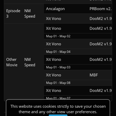
Ancalagon
PRBoom v2.5.1
Episode
NM
3
Speed
Xit Vono
DooM2 v1.9
Xit Vono
DooM2 v1.9f
Map 01 - Map 02
Xit Vono
DooM2 v1.9f
Map 01 - Map 04
Other
NM
Xit Vono
DooM2 v1.9f
Movie
Speed
Map 01 - Map 03
Xit Vono
MBF
Map 01 - Map 08
Xit Vono
DooM2 v1.9f
Map 01 - Map 07
This website uses cookies strictly to save your chosen
theme and any other view user preferences.