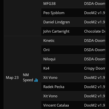
MFG38
DSDA-Doom v0
Peo Sjoblom
DooM2 v1.9f
Daniel Lindgren
DooM2 v1.9f
John Cartwright
Chocolate Doo
Kinetic
DSDA-Doom v0
Orii
DSDA-Doom v0
Niloquì
DSDA-Doom v0
Ks4
Crispy Doom v
NM
Map 23
Xit Vono
DooM2 v1.9f
Speed
Radek Pecka
DooM2 v1.9f
Xit Vono
DooM2 v1.9f
Vincent Catalaa
DooM2 v1.9f