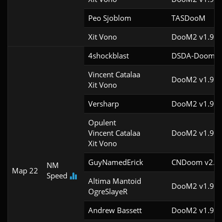
Peo Sjoblom
TASDooM 
Xit Vono
DooM2 v1.9f
4shockblast
DSDA-Doom v0
Vincent Catalaa

DooM2 v1.9f
Xit Vono
Versharp
DooM2 v1.9f
Opulent

Vincent Catalaa

DooM2 v1.9f
Xit Vono
GuyNamedErick
CNDoom v2.0.
NM
Map 22
Speed
Altima Mantoid

DooM2 v1.9
OgreSlayeR
Andrew Bassett
DooM2 v1.9f