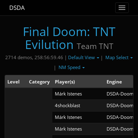
DSDA
Toggle
navigat
Final Doom: TNT
Evilution
Team TNT
Default View
Map Select
2714 demos, 258:56:59.46 |
|
NM Speed
|
Level
Category
Player(s)
Engine
Márk Istenes
DSDA-Doom v0
4shockblast
DSDA-Doom v0
Márk Istenes
DSDA-Doom v0
Márk Istenes
DSDA-Doom v0