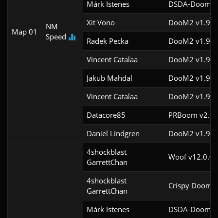
Márk Istenes
DSDA-Doom v0
Xit Vono
DooM2 v1.9
NM
Map 01
Speed
Radek Pecka
DooM2 v1.9f
Vincent Catalaa
DooM2 v1.9f
Jakub Mahdal
DooM2 v1.9f
Vincent Catalaa
DooM2 v1.9f
Datacore85
PRBoom v2.5.1
Daniel Lindgren
DooM2 v1.9f
4shockblast

Woof v12.0.0c
GarrettChan
4shockblast

Crispy Doom v
GarrettChan
Márk Istenes
DSDA-Doom v0