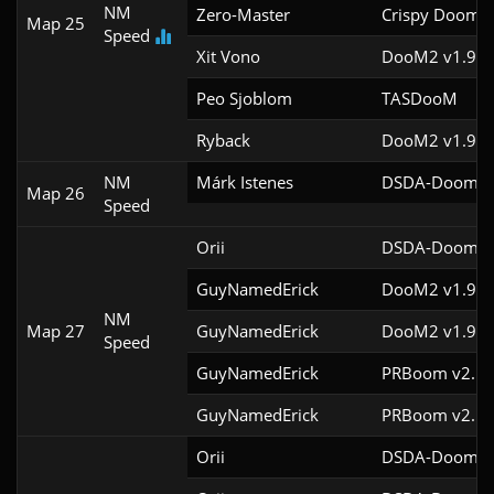
NM
Zero-Master
Crispy Doom v
Map 25
Speed
Xit Vono
DooM2 v1.9f
Peo Sjoblom
TASDooM 
Ryback
DooM2 v1.9
NM
Márk Istenes
DSDA-Doom v0
Map 26
Speed
Orii
DSDA-Doom v0
GuyNamedErick
DooM2 v1.9f
NM
Map 27
GuyNamedErick
DooM2 v1.9f
Speed
GuyNamedErick
PRBoom v2.5.1
GuyNamedErick
PRBoom v2.5.1
Orii
DSDA-Doom v0