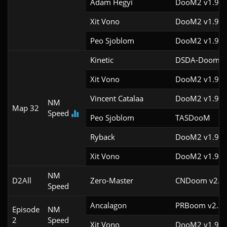
Adam Hegyi
DooM2 v1.9f
Xit Vono
DooM2 v1.9f
Peo Sjoblom
DooM2 v1.9f
Kinetic
DSDA-Doom v0
Xit Vono
DooM2 v1.9f
Vincent Catalaa
DooM2 v1.9
NM
Map 32
Speed
Peo Sjoblom
TASDooM 
Ryback
DooM2 v1.9
Xit Vono
DooM2 v1.9f
NM
D2All
Zero-Master
CNDoom v2.0.
Speed
Ancalagon
PRBoom v2.5.1
Episode
NM
2
Speed
Xit Vono
DooM2 v1.9f