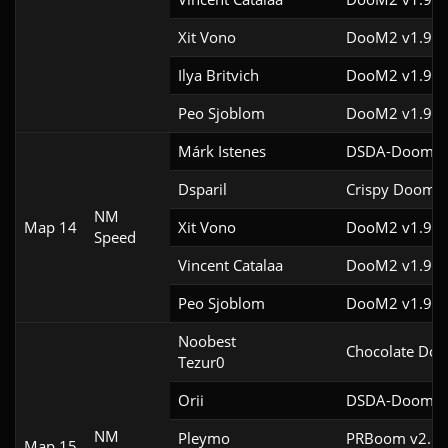
Xit Vono
DooM2 v1.9f
Ilya Britvich
DooM2 v1.9f
Peo Sjoblom
DooM2 v1.9f
Márk Istenes
DSDA-Doom v0
Dsparil
Crispy Doom v
NM
Map 14
Xit Vono
DooM2 v1.9f
Speed
Vincent Catalaa
DooM2 v1.9f
Peo Sjoblom
DooM2 v1.9f
Noobest

Chocolate Doo
Tezur0
Orii
DSDA-Doom v0
NM
Pleymo
PRBoom v2.5.1
Map 15