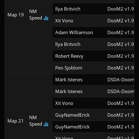
Ilya Britvich
DooM2 v1.9f
NM
Map 19
Speed
Xit Vono
DooM2 v1.9f
Adam Williamson
DooM2 v1.9f
Ilya Britvich
DooM2 v1.9f
Robert Reevy
DooM2 v1.9f
Peo Sjoblom
DooM2 v1.9f
Márk Istenes
DSDA-Doom v0
Márk Istenes
DSDA-Doom v0
Xit Vono
DooM2 v1.9f
GuyNamedErick
DooM2 v1.9f
NM
Map 21
Speed
GuyNamedErick
DooM2 v1.9f
Xit Vono
DooM2 v1.9f