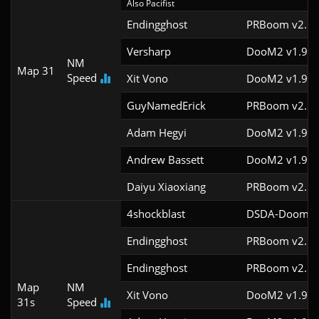
Also Pacifist
Endingghost
PRBoom v2.5.1
Versharp
DooM2 v1.9f
NM
Map 31
Speed
Xit Vono
DooM2 v1.9f
GuyNamedErick
PRBoom v2.5.1
Adam Hegyi
DooM2 v1.9f
Andrew Bassett
DooM2 v1.9f
Daiyu Xiaoxiang
PRBoom v2.5.0
4shockblast
DSDA-Doom v0
Endingghost
PRBoom v2.5.1
Endingghost
PRBoom v2.5.1
Map
NM
Xit Vono
DooM2 v1.9f
31s
Speed