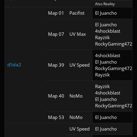
Also Reality
Map 01
Pacifist
El Juancho
El Juancho

4shockblast

Map 07
UV Max
Rayziik

RockyGaming4725
4shockblast

El Juancho

Map 39
UV Speed
d5da2
RockyGaming4725

Rayziik
Rayziik

4shockblast

Map 40
NoMo
El Juancho

RockyGaming4725
Map 53
NoMo
El Juancho
UV Speed
El Juancho