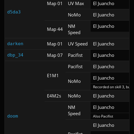
Map 01
UV Max
El Juancho
d5da3
NoMo
El Juancho
NM
El Juancho
Map 44
Speed
Map 01
UV Speed
El Juancho
darken
Map 07
Pacifist
El Juancho
dbp_34
Pacifist
El Juancho
E1M1
El Juancho
NoMo
Recorded on skill 3, but p
E4M2s
NoMo
El Juancho
NM
El Juancho
Speed
doom
Also Pacifist
El Juancho