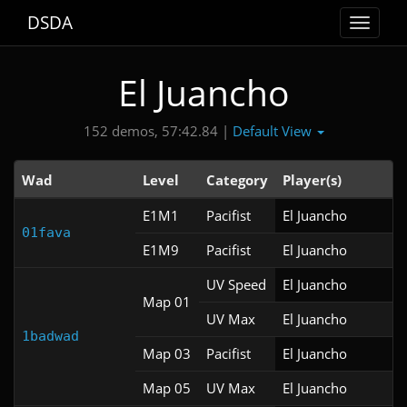
DSDA
Toggle
navigat
El Juancho
Default View
152 demos, 57:42.84 |
Wad
Level
Category
Player(s)
E1M1
Pacifist
El Juancho
01fava
E1M9
Pacifist
El Juancho
UV Speed
El Juancho
Map 01
UV Max
El Juancho
1badwad
Map 03
Pacifist
El Juancho
Map 05
UV Max
El Juancho