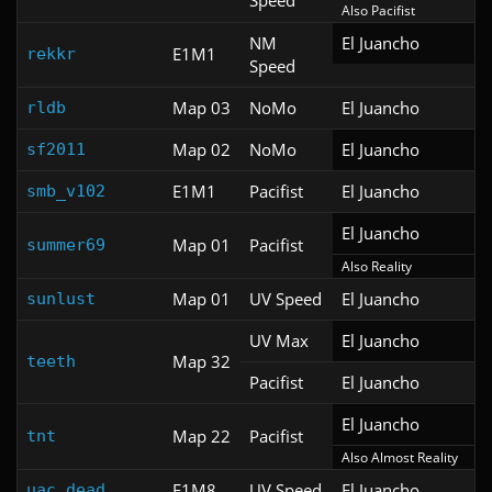
Speed
Also Pacifist
NM
El Juancho
E1M1
rekkr
Speed
Map 03
NoMo
El Juancho
rldb
Map 02
NoMo
El Juancho
sf2011
E1M1
Pacifist
El Juancho
smb_v102
El Juancho
Map 01
Pacifist
summer69
Also Reality
Map 01
UV Speed
El Juancho
sunlust
UV Max
El Juancho
Map 32
teeth
Pacifist
El Juancho
El Juancho
Map 22
Pacifist
tnt
Also Almost Reality
E1M8
UV Speed
El Juancho
uac_dead