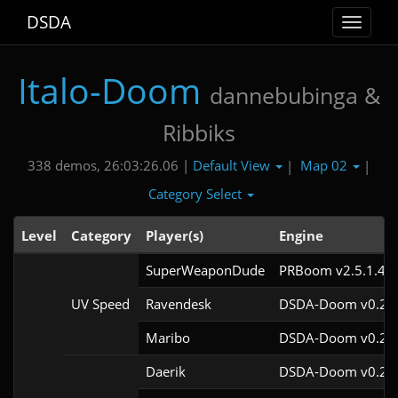
DSDA
Toggle
navigat
Italo-Doom
dannebubinga &
Ribbiks
Default View
Map 02
338 demos, 26:03:26.06 |
|
|
Category Select
Level
Category
Player(s)
Engine
SuperWeaponDude
PRBoom v2.5.1.4cl
UV Speed
Ravendesk
DSDA-Doom v0.27.
Maribo
DSDA-Doom v0.21.
Daerik
DSDA-Doom v0.28.