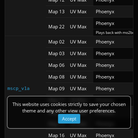
Map 13
UV Max
Phoenyx
Phoenyx
Map 22
UV Max
Plays back with mo2bon
Map 02
UV Max
Phoenyx
Map 03
UV Max
Phoenyx
Map 06
UV Max
Phoenyx
Map 08
UV Max
Phoenyx
Map 09
UV Max
Phoenyx
mscp_v1a
Map 11
UV Max
Phoenyx
This website uses cookies strictly to save your chosen
theme and any other view user preferences.
Map 14
UV Max
Phoenyx
Accept
Map 15
UV Max
Phoenyx
Map 16
UV Max
Phoenyx