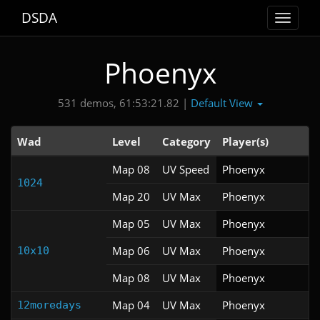
DSDA
Toggle
navigat
Phoenyx
Default View
531 demos, 61:53:21.82 |
Wad
Level
Category
Player(s)
Map 08
UV Speed
Phoenyx
1024
Map 20
UV Max
Phoenyx
Map 05
UV Max
Phoenyx
Map 06
UV Max
Phoenyx
10x10
Map 08
UV Max
Phoenyx
Map 04
UV Max
Phoenyx
12moredays