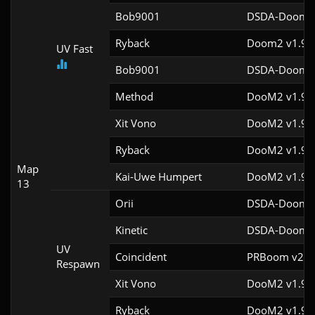
Bob9001
DSDA-Doom v
Ryback
Doom2 v1.9f
UV Fast
Bob9001
DSDA-Doom v
Method
DooM2 v1.9
Xit Vono
DooM2 v1.9f
Ryback
DooM2 v1.9
Map
Kai-Uwe Humpert
DooM2 v1.9f
13
Orii
DSDA-Doom v
Kinetic
DSDA-Doom v
UV
Coincident
PRBoom v2.5.
Respawn
Xit Vono
DooM2 v1.9f
Ryback
DooM2 v1.9