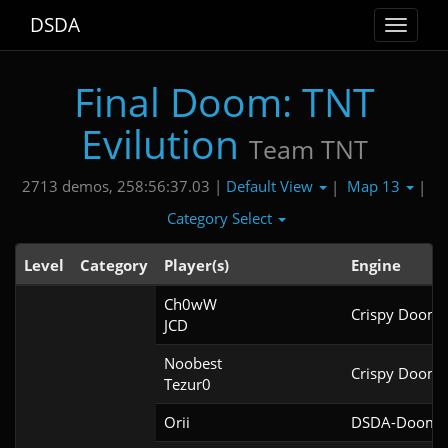
DSDA
Toggle
navigat
Final Doom: TNT
Evilution
Team TNT
Default View
Map 13
2713 demos, 258:56:37.03 |
|
|
Category Select
Level
Category
Player(s)
Engine
Ch0wW

Crispy Doom 
JCD
Noobest

Crispy Doom 
Tezur0
Orii
DSDA-Doom v