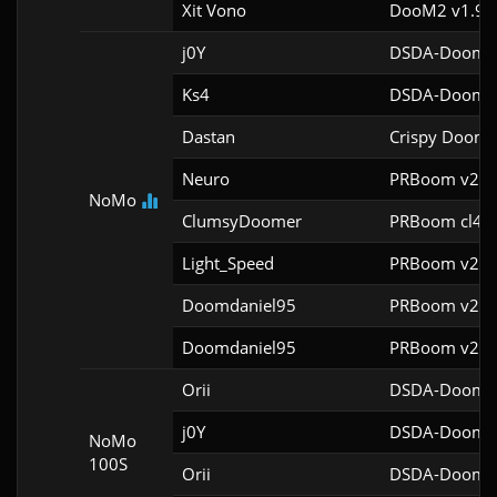
Xit Vono
DooM2 v1.9f
j0Y
DSDA-Doom v
Ks4
DSDA-Doom v
Dastan
Crispy Doom 
Neuro
PRBoom v2.5.
NoMo
ClumsyDoomer
PRBoom cl4
Light_Speed
PRBoom v2.5.
Doomdaniel95
PRBoom v2.5.
Doomdaniel95
PRBoom v2.5.
Orii
DSDA-Doom v
j0Y
DSDA-Doom v
NoMo
100S
Orii
DSDA-Doom v