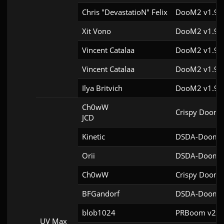
Chris "DevastatioN" Felix
DooM2 v1.9f
Xit Vono
DooM2 v1.9f
Vincent Catalaa
DooM2 v1.9f
Vincent Catalaa
DooM2 v1.9f
Ilya Britvich
DooM2 v1.9f
Ch0wW

Crispy Doom 
JCD
Kinetic
DSDA-Doom v
Orii
DSDA-Doom v
Ch0wW
Crispy Doom 
BFGandorf
DSDA-Doom v
blob1024
PRBoom v2.5.
UV Max