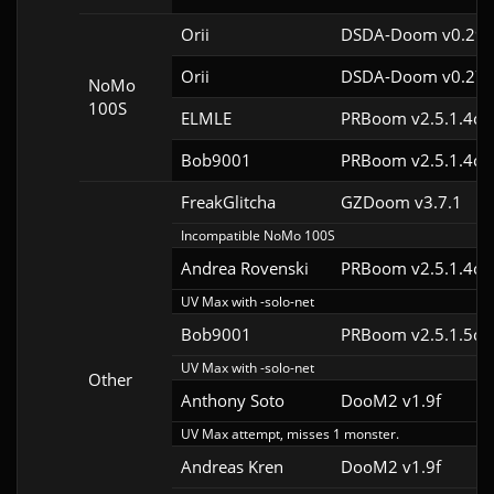
Orii
DSDA-Doom v0.29.
Orii
DSDA-Doom v0.27.
NoMo
100S
ELMLE
PRBoom v2.5.1.4cl
Bob9001
PRBoom v2.5.1.4cl
FreakGlitcha
GZDoom v3.7.1
Incompatible NoMo 100S
Andrea Rovenski
PRBoom v2.5.1.4cl
UV Max with -solo-net
Bob9001
PRBoom v2.5.1.5cl
UV Max with -solo-net
Other
Anthony Soto
DooM2 v1.9f
UV Max attempt, misses 1 monster.
Andreas Kren
DooM2 v1.9f