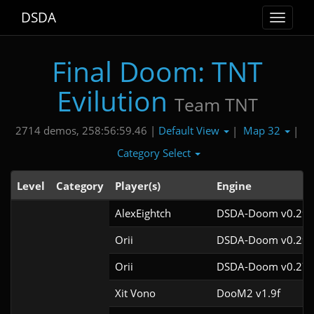
DSDA
Toggle
navigat
Final Doom: TNT
Evilution
Team TNT
Default View
Map 32
2714 demos, 258:56:59.46 |
|
|
Category Select
Level
Category
Player(s)
Engine
AlexEightch
DSDA-Doom v0.29.
Orii
DSDA-Doom v0.29.
Orii
DSDA-Doom v0.27.
Xit Vono
DooM2 v1.9f