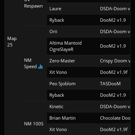
Respawn
Laure
DSDA-Doom v0.2
Ryback
DooM2 v1.9
Orii
DSDA-Doom v0.2
Map
Altima Mantoid

25
DooM2 v1.9
OgreSlayeR
NM
Zero-Master
Crispy Doom v5.
Speed
Xit Vono
DooM2 v1.9f
Peo Sjoblom
TASDooM 
Ryback
DooM2 v1.9
Kinetic
DSDA-Doom v0.2
Brian Martin
Chocolate DooM 
NM 100S
Xit Vono
DooM2 v1.9f