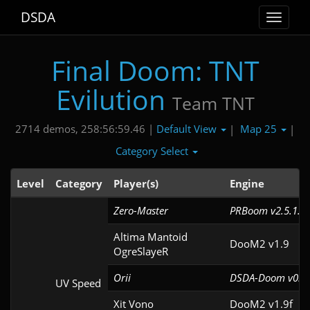
DSDA
Toggle
navigat
Final Doom: TNT
Evilution
Team TNT
Default View
Map 25
2714 demos, 258:56:59.46 |
|
|
Category Select
Level
Category
Player(s)
Engine
Zero-Master
PRBoom v2.5.1.5c
Altima Mantoid

DooM2 v1.9
OgreSlayeR
Orii
DSDA-Doom v0.29
UV Speed
Xit Vono
DooM2 v1.9f