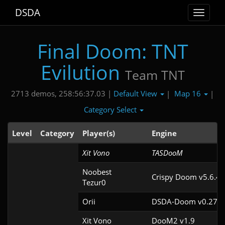
DSDA
Toggle
navigat
Final Doom: TNT
Evilution
Team TNT
Default View
Map 16
2713 demos, 258:56:37.03 |
|
|
Category Select
Level
Category
Player(s)
Engine
Xit Vono
TASDooM 
Noobest

Crispy Doom v5.6.4
Tezur0
Orii
DSDA-Doom v0.27.5
Xit Vono
DooM2 v1.9