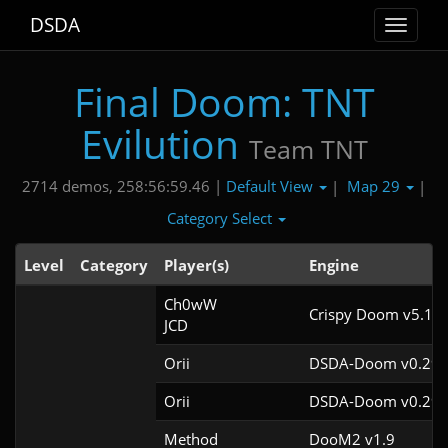
DSDA
Toggle
navigat
Final Doom: TNT
Evilution
Team TNT
Default View
Map 29
2714 demos, 258:56:59.46 |
|
|
Category Select
Level
Category
Player(s)
Engine
Ch0wW

Crispy Doom v5.11.
JCD
Orii
DSDA-Doom v0.29.
Orii
DSDA-Doom v0.29.
Method
DooM2 v1.9